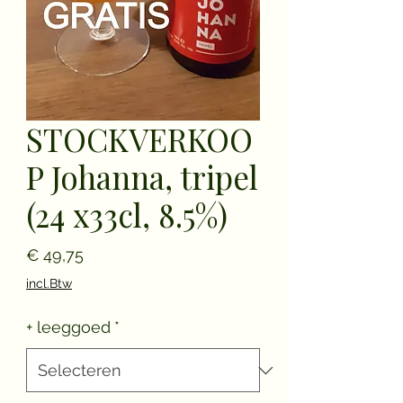
STOCKVERKOO
P Johanna, tripel
(24 x33cl, 8.5%)
Prijs
€ 49,75
incl.Btw
+ leeggoed
*