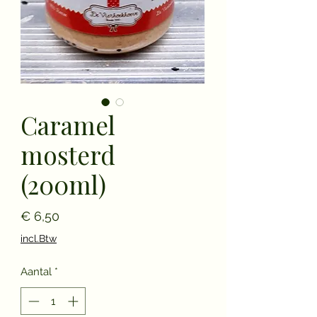
Caramel
mosterd
(200ml)
Prijs
€ 6,50
incl.Btw
Aantal
*