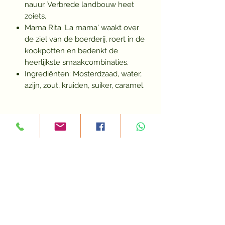
nauur. Verbrede landbouw heet
zoiets.
Mama Rita 'La mama' waakt over
de ziel van de boerderij, roert in de
kookpotten en bedenkt de
heerlijkste smaakcombinaties.
Ingrediënten: Mosterdzaad, water,
azijn, zout, kruiden, suiker, caramel.
BTW BE
0698.884.307
Menu
Mijn verhaal
Veromobiel