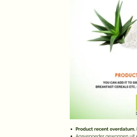
Product recent overdatum. P
Agavepoeder gewonnen uit ee