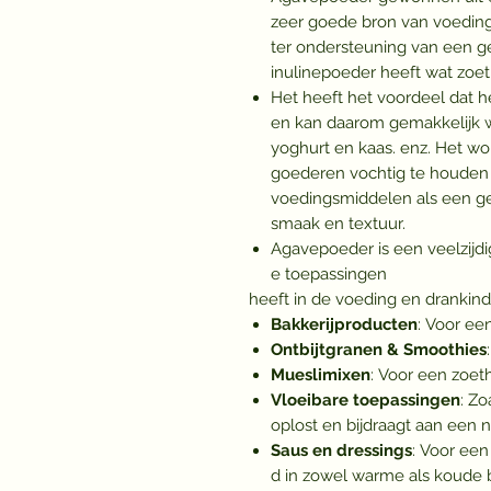
zeer goede bron van voeding
ter ondersteuning van een ge
inulinepoeder heeft wat zoet
Het heeft het voordeel dat h
en kan daarom gemakkelijk 
yoghurt en kaas. enz. Het w
goederen vochtig te houden 
voedingsmiddelen als een ge
smaak en textuur.
Agavepoeder is een veelzijdig
e toepassingen
heeft in de voeding en drankindu
Bakkerijproducten
: Voor ee
Ontbijtgranen & Smoothies
Mueslimixen
: Voor een zoet
Vloeibare toepassingen
: Z
oplost en bijdraagt aan een n
Saus en dressings
: Voor ee
d in zowel warme als koude 