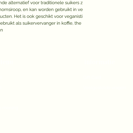
e alternatief voor traditionele suikers z
 ahornsiroop, en kan worden gebruikt in ve
cten. Het is ook geschikt voor veganisti
ruikt als suikervervanger in koffie, the
en
Menu
Informatie
al
Gift Card
l
Veelgestelde vragen
je mening