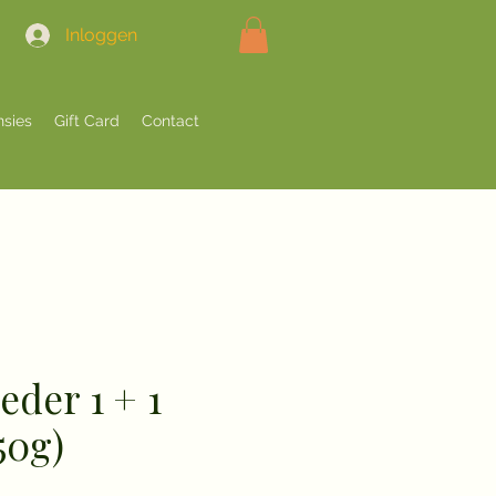
Inloggen
sies
Gift Card
Contact
der 1 + 1
50g)