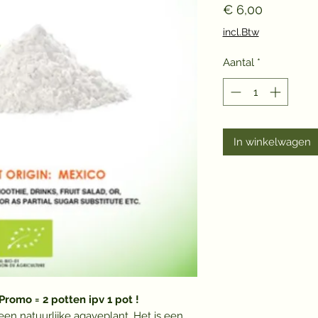
Prijs
€ 6,00
incl.Btw
Aantal
*
In winkelwagen
romo = 2 potten ipv 1 pot !
n natuurlijke agaveplant. Het is een