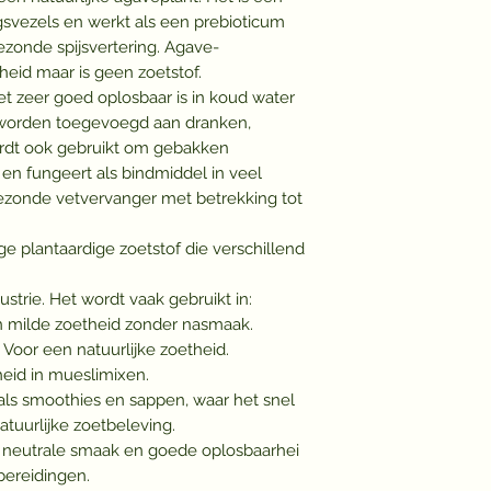
svezels en werkt als een prebioticum
zonde spijsvertering. Agave-
heid maar is geen zoetstof.
et zeer goed oplosbaar is in koud water
worden toegevoegd aan dranken,
ordt ook gebruikt om gebakken
en fungeert als bindmiddel in veel
zonde vetvervanger met betrekking tot
e plantaardige zoetstof die verschillend
strie. Het wordt vaak gebruikt in:
n milde zoetheid zonder nasmaak.
: Voor een natuurlijke zoetheid.
heid in mueslimixen.
oals smoothies en sappen, waar het snel
atuurlijke zoetbeleving.
n neutrale smaak en goede oplosbaarhei
bereidingen.