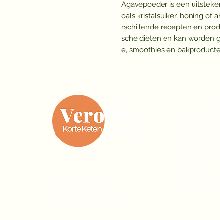
Agavepoeder is een uitstekend
oals kristalsuiker, honing of
rschillende recepten en produ
sche diëten en kan worden geb
e, smoothies en bakproduct
Mijn verha
Veromobie
Contact
Geef ons 
BTW BE 0698.884.307